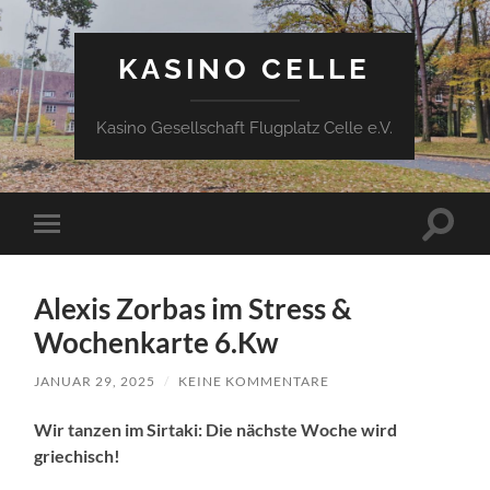
KASINO CELLE
Kasino Gesellschaft Flugplatz Celle e.V.
Suchfe
Mobile-
ein-/a
Menü
ein-/ausblenden
Alexis Zorbas im Stress &
Wochenkarte 6.Kw
JANUAR 29, 2025
/
KEINE KOMMENTARE
Wir tanzen im Sirtaki: Die nächste Woche wird
griechisch!