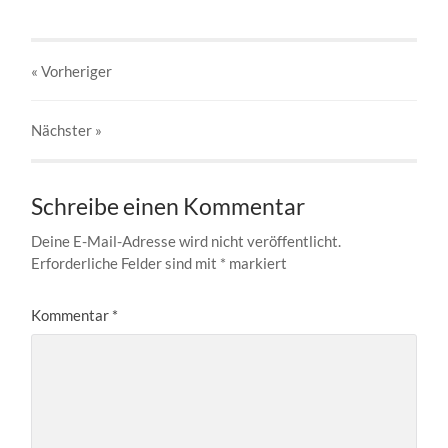
« Vorheriger
Nächster
»
Schreibe einen Kommentar
Deine E-Mail-Adresse wird nicht veröffentlicht.
Erforderliche Felder sind mit
*
markiert
Kommentar
*