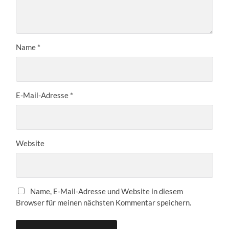
Name
*
E-Mail-Adresse
*
Website
Name, E-Mail-Adresse und Website in diesem
Browser für meinen nächsten Kommentar speichern.